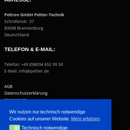
Peltron GmbH Peltier-Technik
Schrofenstr. 37
83098 Brannenburg
Deutschland
TELEFON & E-MAIL:
Telefon: +49 (0)8034 652 99 50
E-Mail: info@peltier.de
AGB
Datenschutzerklärung
Impressum
Wir nutzen nur technisch notwendige
Website erstellt von
SEObest
Cookies auf unserer Website.
Mehr erfahren
Technisch notwendige
Technisch notwendige